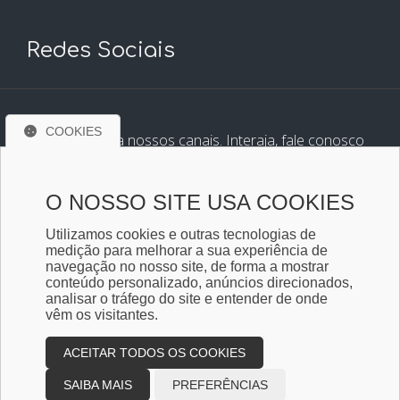
Redes Sociais
COOKIES
Conheça e siga nossos canais. Interaja, fale conosco
pelos nossos perfis e saiba de todas as novidades.
O NOSSO SITE USA COOKIES
Utilizamos cookies e outras tecnologias de
medição para melhorar a sua experiência de
navegação no nosso site, de forma a mostrar
conteúdo personalizado, anúncios direcionados,
analisar o tráfego do site e entender de onde
vêm os visitantes.
ACEITAR TODOS OS COOKIES
Copyright © 2026
Design e desenvolvimento -
Ade-
con Assessoria e Consultoria Contabil
SAIBA MAIS
PREFERÊNCIAS