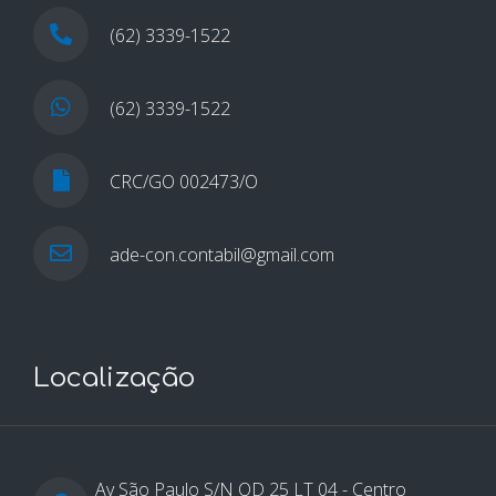
(62) 3339-1522
(62) 3339-1522
CRC/GO 002473/O
ade-con.contabil@gmail.com
Localização
Av São Paulo S/N QD 25 LT 04 - Centro